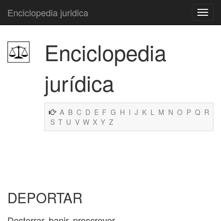
Enciclopedia juridica
Enciclopedia
jurídica
A
B
C
D
E
F
G
H
I
J
K
L
M
N
O
P
Q
R
S
T
U
V
W
X
Y
Z
DEPORTAR
Desterrar, banir, proscrever.