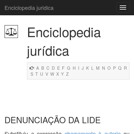
Enciclopedia juridica
Enciclopedia
jurídica
A
B
C
D
E
F
G
H
I
J
K
L
M
N
O
P
Q
R
S
T
U
V
W
X
Y
Z
DENUNCIAÇÃO DA LIDE
Substituiu a expressão
chamamento à autoria
ou