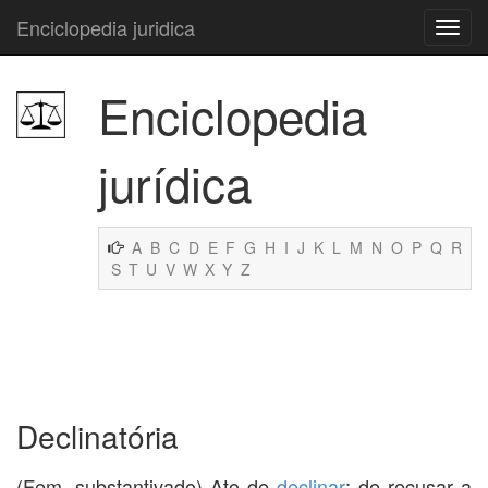
Enciclopedia juridica
Enciclopedia
jurídica
A
B
C
D
E
F
G
H
I
J
K
L
M
N
O
P
Q
R
S
T
U
V
W
X
Y
Z
Declinatória
(Fem. substantivado) Ato de
declinar
; de recusar a