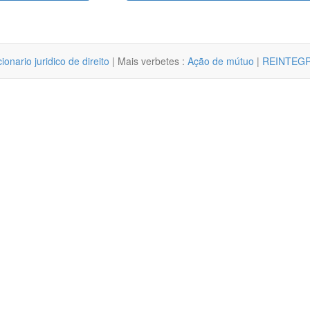
cionario juridico de direito
| Mais verbetes :
Ação de mútuo
|
REINTEG