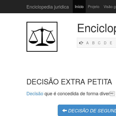
Enciclopedia juridica
Início
Projeto
Visão g
Enciclo
A
B
C
D
E
DECISÃO EXTRA PETITA
Decisão
que é concedida de forma diver s
DECISÃO DE SEGUND