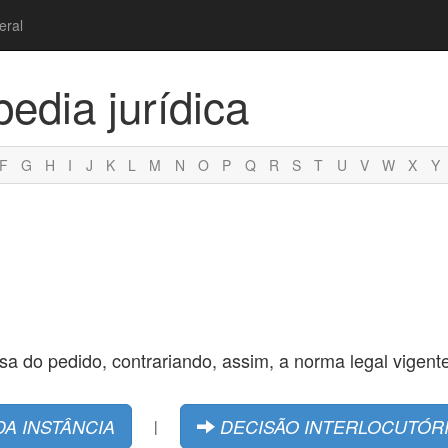
eral
pedia jurídica
F
G
H
I
J
K
L
M
N
O
P
Q
R
S
T
U
V
W
X
Y
a do pedido, contrariando, assim, a norma legal vigente
A INSTÂNCIA
DECISÃO INTERLOCUTÓR
|