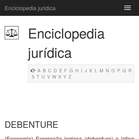
Enciclopedia juridica
Enciclopedia
jurídica
A
B
C
D
E
F
G
H
I
J
K
L
M
N
O
P
Q
R
S
T
U
V
W
X
Y
Z
DEBENTURE
(Economia) Expressão inglesa (debenture) e latina