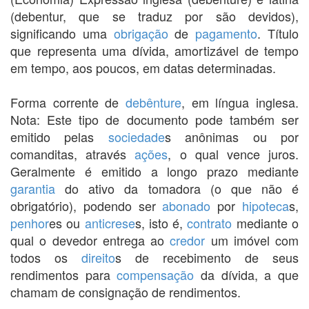
(debentur, que se traduz por são devidos),
significando uma
obrigação
de
pagamento
. Título
que representa uma dívida, amortizável de tempo
em tempo, aos poucos, em datas determinadas.
Forma corrente de
debênture
, em língua inglesa.
Nota: Este tipo de documento pode também ser
emitido pelas
sociedade
s anônimas ou por
comanditas, através
ações
, o qual vence juros.
Geralmente é emitido a longo prazo mediante
garantia
do ativo da tomadora (o que não é
obrigatório), podendo ser
abonado
por
hipoteca
s,
penhor
es ou
anticrese
s, isto é,
contrato
mediante o
qual o devedor entrega ao
credor
um imóvel com
todos os
direito
s de recebimento de seus
rendimentos para
compensação
da dívida, a que
chamam de consignação de rendimentos.