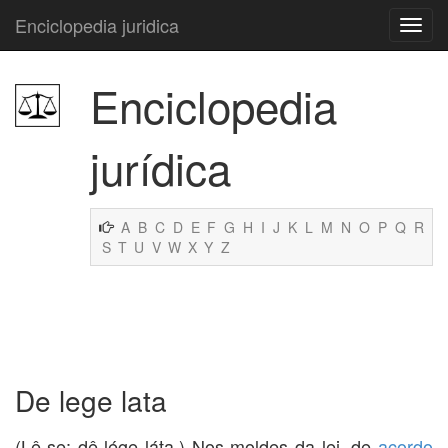
Enciclopedia juridica
Enciclopedia
jurídica
A
B
C
D
E
F
G
H
I
J
K
L
M
N
O
P
Q
R
S
T
U
V
W
X
Y
Z
De lege lata
(Lê-se: dê lége láta.) Nos moldes da lei, de
acordo