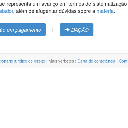
que representa um avanço em termos de sistematizaçã
islador
, além de afugentar dúvidas sobre a
matéria
.
ão em pagamento
DAÇÃO
|
cionario juridico de direito
| Mais verbetes :
Carta de consciência
|
Contr