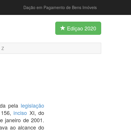
Dação em Pagamento de Bens Imóveis
Ediçao 2020
Z
zada pela
legislação
. 156,
inciso
XI, do
e janeiro de 2001.
ava ao alcance do