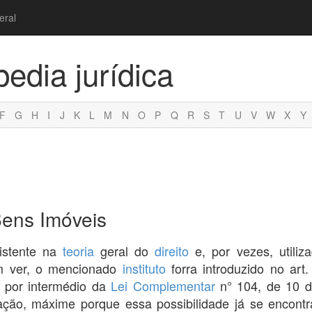
eral
pedia jurídica
F
G
H
I
J
K
L
M
N
O
P
Q
R
S
T
U
V
W
X
Y
ens Imóveis
xistente na
teoria
geral do
direito
e, por vezes, utili
m ver, o mencionado
instituto
forra introduzido no art
a por intermédio da
Lei Complementar
n° 104, de 10 d
ão, máxime porque essa possibilidade já se encontr