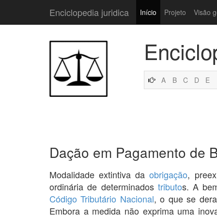
Enciclopedia juridica
Início
Projeto
Visão g
Enciclo
A
B
C
D
E
Dação em Pagamento de B
Modalidade extintiva da
obrigação
, pree
ordinária de determinados
tributo
s. A be
Código Tributário Nacional
, o que se der
Embora a medida não exprima uma inovaç