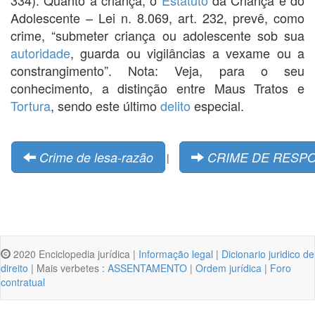
Adolescente – Lei n. 8.069, art. 232, prevê, como
crime, “submeter criança ou adolescente sob sua
autoridade
, guarda ou vigilâncias a vexame ou a
constrangimento”. Nota: Veja, para o seu
conhecimento, a distinção entre Maus Tratos e
Tortura
, sendo este último
delito
especial.
Crime de lesa-razão
CRIME DE RESPO
|
2020 Enciclopedia jurídica |
Informação legal
|
Dicionario juridico de
direito
| Mais verbetes :
ASSENTAMENTO
|
Ordem jurídica
|
Foro
contratual