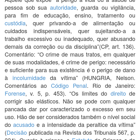
pessoa sob sua
autoridade
, guarda ou vigilância,
para fim de educação, ensino, tratamento ou
custódia
, quer privando-a de alimentação ou
cuidados indispensáveis, quer sujeitando-a a
trabalho excessivo ou inadequado, quer abusando
demais da correção ou da disciplina”(CP, art. 136).
Comentário: “O crime de maus tratos, em qualquer
de suas modalidades, é crime de perigo: necessário
e suficiente para sua existência é o perigo de dano
à
incolumidade
da vítima” (HUNGRIA, Nelson.
Comentários ao
Código Penal
. Rio de Janeiro:
Forense
, v. 5, p. 453). “Os limites do
direito
de
corrigir são elásticos. Não se pode com qualquer
pancada dar por caracterizado o excesso em seu
uso. Hão de ser considerados também o nível social
do
acusado
e a intensidade da peraltice da vítima”
(
Decisão
publicada na Revista dos Tribunais 567, p.
334). Quanto à criança, o
Estatuto
da Criança e do