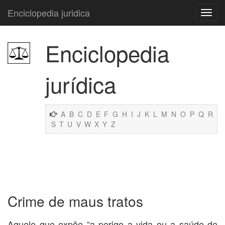
Enciclopedia juridica
Enciclopedia
jurídica
A
B
C
D
E
F
G
H
I
J
K
L
M
N
O
P
Q
R
S
T
U
V
W
X
Y
Z
Crime de maus tratos
Aquele que expõe “a perigo a vida ou a saúde de