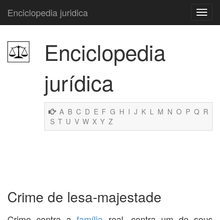
Enciclopedia juridica
Enciclopedia
jurídica
A
B
C
D
E
F
G
H
I
J
K
L
M
N
O
P
Q
R
S
T
U
V
W
X
Y
Z
Crime de lesa-majestade
Crime contra a
família
real, contra um de seus