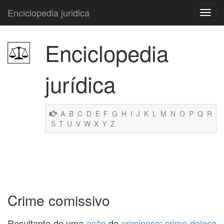
Enciclopedia juridica
Enciclopedia
jurídica
A
B
C
D
E
F
G
H
I
J
K
L
M
N
O
P
Q
R
S
T
U
V
W
X
Y
Z
Crime comissivo
Resultante de uma
ação
do
criminoso
;
crime doloso