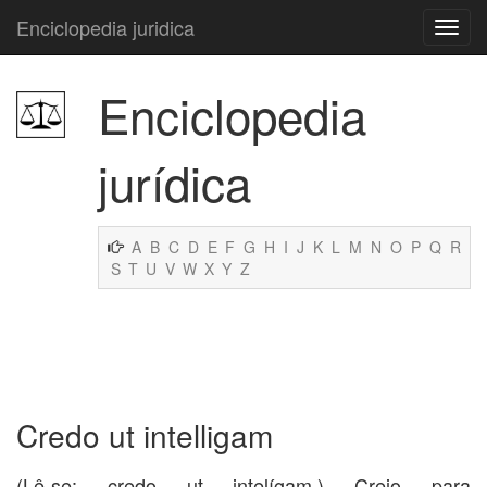
Enciclopedia juridica
Enciclopedia
jurídica
A
B
C
D
E
F
G
H
I
J
K
L
M
N
O
P
Q
R
S
T
U
V
W
X
Y
Z
Credo ut intelligam
(Lê-se: credo ut intelígam.) Creio para