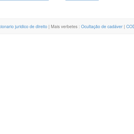
cionario juridico de direito
| Mais verbetes :
Ocultação de cadáver
|
CO