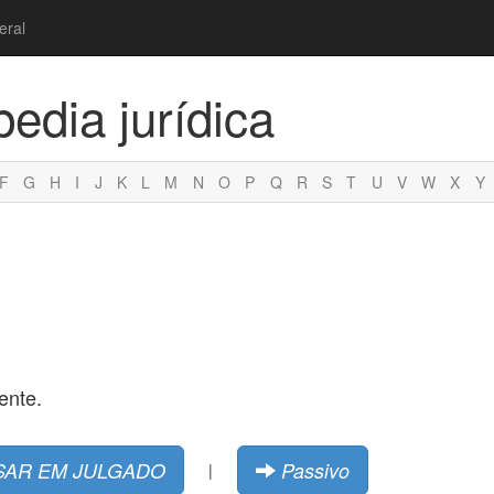
eral
pedia jurídica
F
G
H
I
J
K
L
M
N
O
P
Q
R
S
T
U
V
W
X
Y
ente.
SAR EM JULGADO
Passivo
|