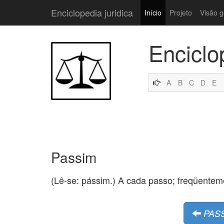
Enciclopedia juridica
Início
Projeto
Visão g
Enciclo
A
B
C
D
E
Passim
(Lê-se: pássim.) A cada passo; freqüentem
PAS