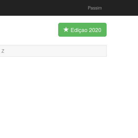
Passim
Ediçao 2020
Z