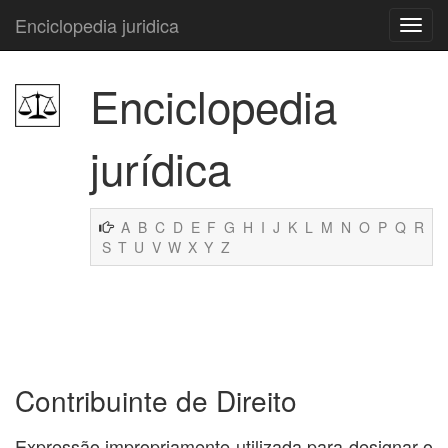
Enciclopedia juridica
Enciclopedia
jurídica
A
B
C
D
E
F
G
H
I
J
K
L
M
N
O
P
Q
R
S
T
U
V
W
X
Y
Z
Contribuinte de Direito
Expressão impropriamente utilizada para designar o