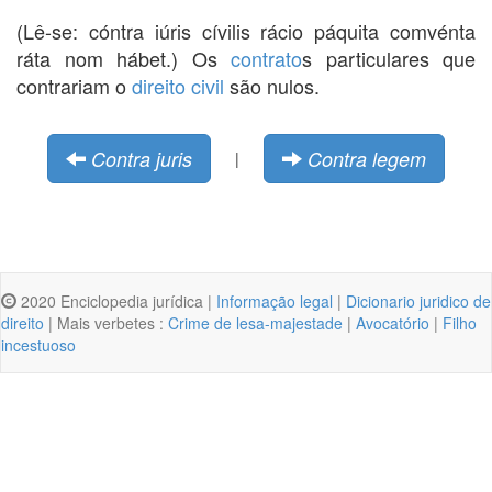
(Lê-se: cóntra iúris cívilis rácio páquita comvénta
ráta nom hábet.) Os
contrato
s particulares que
contrariam o
direito civil
são nulos.
Contra juris
Contra legem
|
2020 Enciclopedia jurídica |
Informação legal
|
Dicionario juridico de
direito
| Mais verbetes :
Crime de lesa-majestade
|
Avocatório
|
Filho
incestuoso