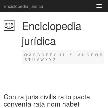
Enciclopedia juridica
Enciclopedia
jurídica
A
B
C
D
E
F
G
H
I
J
K
L
M
N
O
P
Q
R
S
T
U
V
W
X
Y
Z
Contra juris civilis ratio pacta
conventa rata nom habet