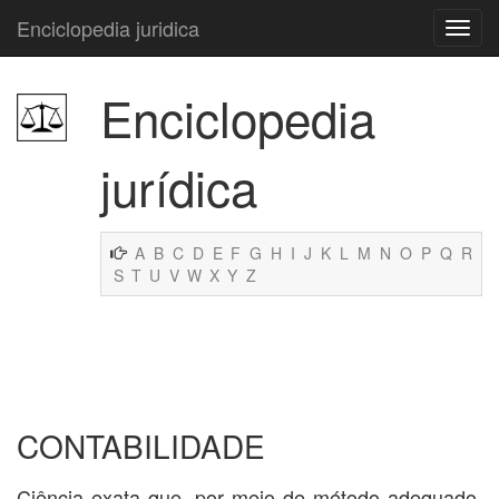
Enciclopedia juridica
Enciclopedia
jurídica
A
B
C
D
E
F
G
H
I
J
K
L
M
N
O
P
Q
R
S
T
U
V
W
X
Y
Z
CONTABILIDADE
Ciência exata que, por meio de método adequado,