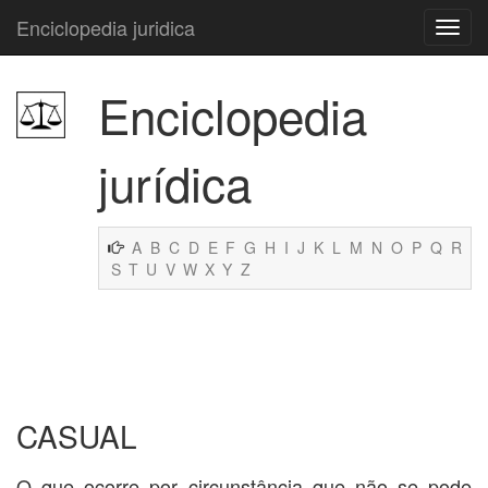
Enciclopedia juridica
Enciclopedia
jurídica
A
B
C
D
E
F
G
H
I
J
K
L
M
N
O
P
Q
R
S
T
U
V
W
X
Y
Z
CASUAL
O que ocorre por circunstância que não se pode