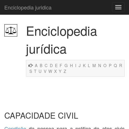
Enciclopedia juridica
Enciclopedia
jurídica
A
B
C
D
E
F
G
H
I
J
K
L
M
N
O
P
Q
R
S
T
U
V
W
X
Y
Z
CAPACIDADE CIVIL
Condição
da pessoa para a prática de atos civis