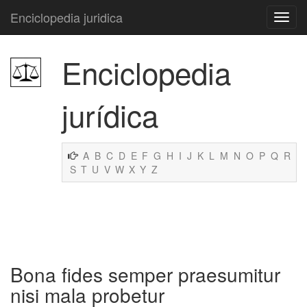
Enciclopedia juridica
Enciclopedia
jurídica
A
B
C
D
E
F
G
H
I
J
K
L
M
N
O
P
Q
R
S
T
U
V
W
X
Y
Z
Bona fides semper praesumitur
nisi mala probetur