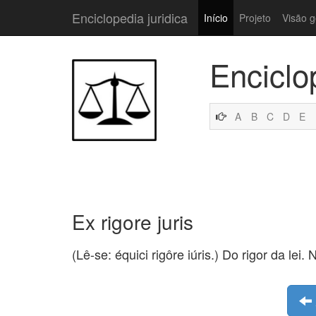
Enciclopedia juridica
Início
Projeto
Visão g
Enciclo
A
B
C
D
E
Ex rigore juris
(Lê-se: équici rigôre iúris.) Do rigor da lei