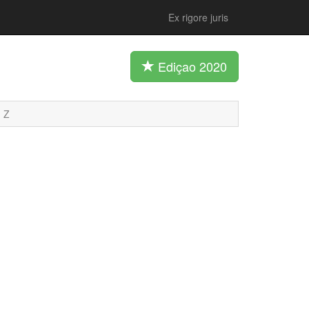
Ex rigore juris
Ediçao 2020
Z