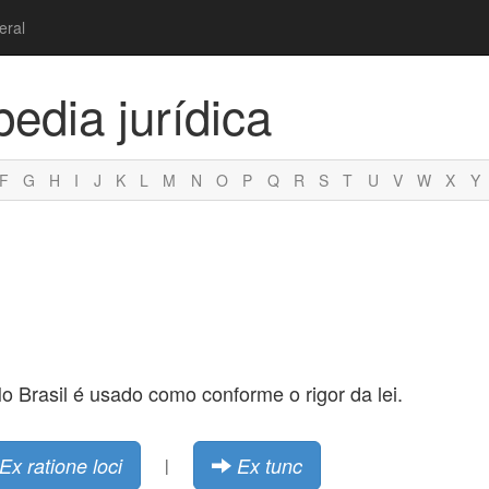
eral
pedia jurídica
F
G
H
I
J
K
L
M
N
O
P
Q
R
S
T
U
V
W
X
Y
. No Brasil é usado como conforme o rigor da lei.
Ex ratione loci
Ex tunc
|