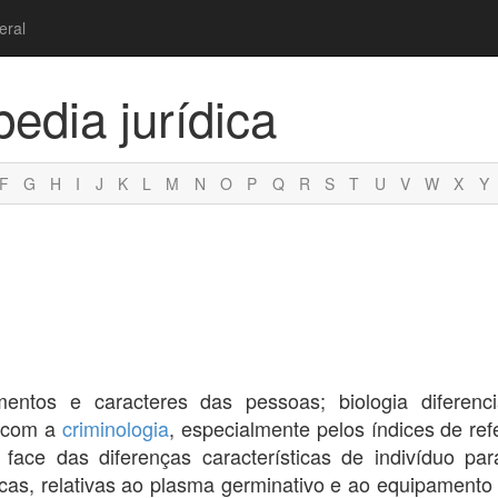
eral
pedia jurídica
F
G
H
I
J
K
L
M
N
O
P
Q
R
S
T
U
V
W
X
Y
mentos e caracteres das pessoas; biologia diferenc
a com a
criminologia
, especialmente pelos índices de re
 face das diferenças características de indivíduo par
cas, relativas ao plasma germinativo e ao equipamento 