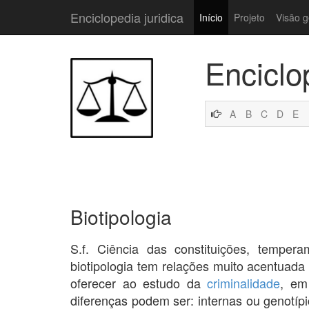
Enciclopedia juridica
Início
Projeto
Visão g
Enciclo
A
B
C
D
E
Biotipologia
S.f. Ciência das constituições, tempera
biotipologia tem relações muito acentuad
oferecer ao estudo da
criminalidade
, em
diferenças podem ser: internas ou genotípi