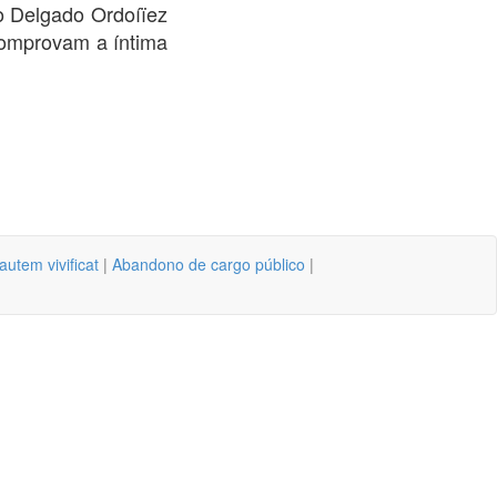
co Delgado Ordoíïez
 comprovam a íntima
 autem vivificat
|
Abandono de cargo público
|