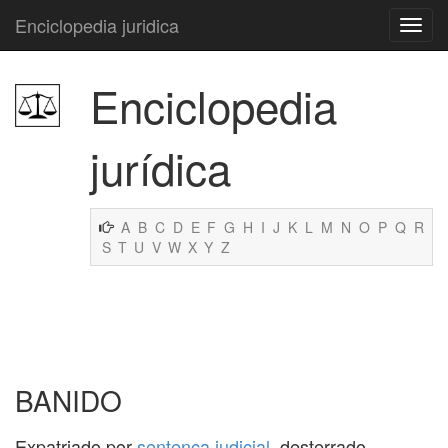
Enciclopedia juridica
Enciclopedia
jurídica
A
B
C
D
E
F
G
H
I
J
K
L
M
N
O
P
Q
R
S
T
U
V
W
X
Y
Z
BANIDO
Expatriado por
sentença
judicial
, desterrado.