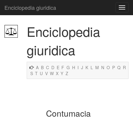
Enciclopedia giuridica
Enciclopedia
giuridica
A
B
C
D
E
F
G
H
I
J
K
L
M
N
O
P
Q
R
S
T
U
V
W
X
Y
Z
Contumacia