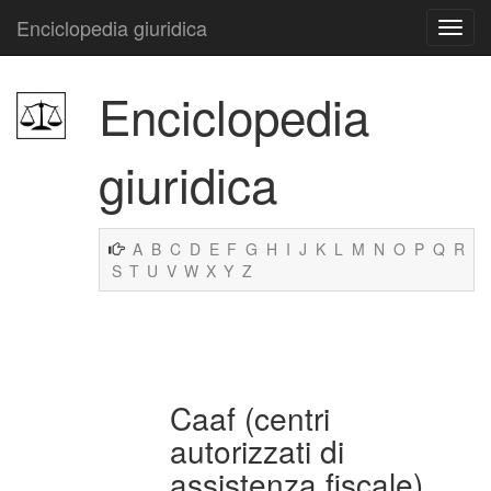
Enciclopedia giuridica
Enciclopedia
giuridica
A
B
C
D
E
F
G
H
I
J
K
L
M
N
O
P
Q
R
S
T
U
V
W
X
Y
Z
Caaf (centri
autorizzati di
assistenza fiscale)