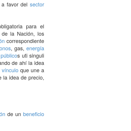
a favor del
sector
ligatoria para el
 de la Nación, los
ión
correspondiente
fonos
, gas,
energía
público
s uti singuli
vando de ahí la idea
l
vínculo
que une a
 la idea de precio,
ión
de un
beneficio