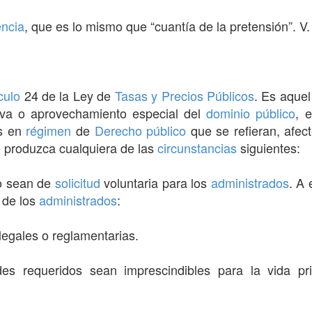
ncia
, que es lo mismo que “cuantía de la pretensión”. V
culo
24 de la Ley de
Tasas y Precios Públicos
. Es aque
ativa o aprovechamiento especial del
dominio público
, 
es en
régimen
de
Derecho público
que se refieran, afec
e produzca cualquiera de las
circunstancias
siguientes:
o sean de
solicitud
voluntaria para los
administrados
. A
 de los
administrados
:
egales o reglamentarias.
es requeridos sean imprescindibles para la vida pr