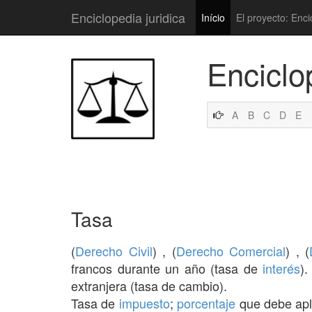
Enciclopedia juridica
Início
El proyecto: Enci
Enciclo
A
B
C
D
E
Tasa
(
Derecho Civil
) , (
Derecho Comercial
) , (
francos durante un año (tasa de
interés
)
extranjera (tasa de cambio).
Tasa de
impuesto
;
porcentaje
que debe apl