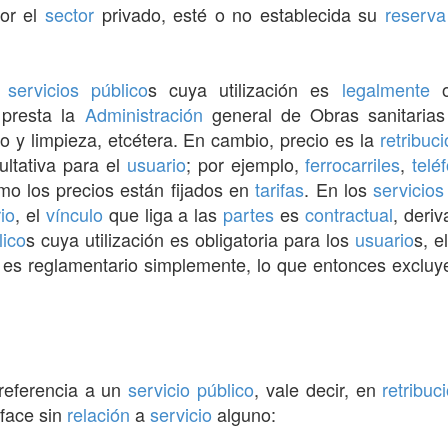
por el
sector
privado, esté o no establecida su
reserva
s
servicios
público
s cuya utilización es
legalmente
ob
presta la
Administración
general de Obras sanitarias
 y limpieza, etcétera. En cambio, precio es la
retribuc
cultativa para el
usuario
; por ejemplo,
ferrocarriles
,
telé
omo los precios están fijados en
tarifas
. En los
servicios
io
, el
vínculo
que liga a las
partes
es
contractual
, deri
lico
s cuya utilización es obligatoria para los
usuario
s, e
es reglamentario simplemente, lo que entonces excluye
referencia a un
servicio público
, vale decir, en
retribuc
sface sin
relación
a
servicio
alguno: