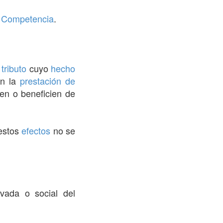
.
Competencia
.
l
tributo
cuyo
hecho
en la
prestación de
ten o beneficien de
 estos
efectos
no se
ivada o social del