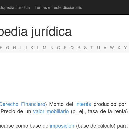
clopedia Jurídica
Temas en este diccionario
pedia jurídica
F
G
H
I
J
K
L
M
N
O
P
Q
R
S
T
U
V
W
X
Y
Derecho Financiero
) Monto del
interés
producido por
. Precio de un
valor mobiliario
(p. ej., tasa de la rent
icarse como base de
imposición
(base de cálculo) para