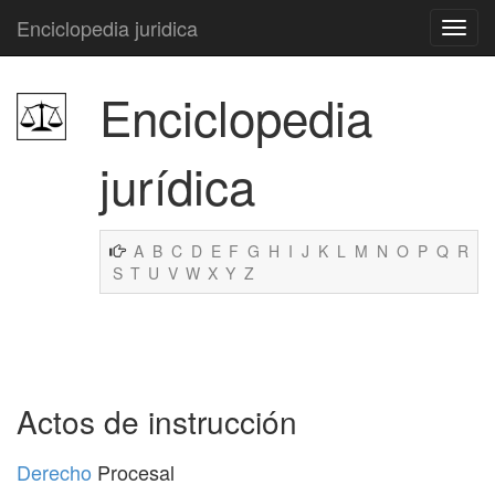
Enciclopedia juridica
Enciclopedia
jurídica
A
B
C
D
E
F
G
H
I
J
K
L
M
N
O
P
Q
R
S
T
U
V
W
X
Y
Z
Actos de instrucción
Derecho
Procesal