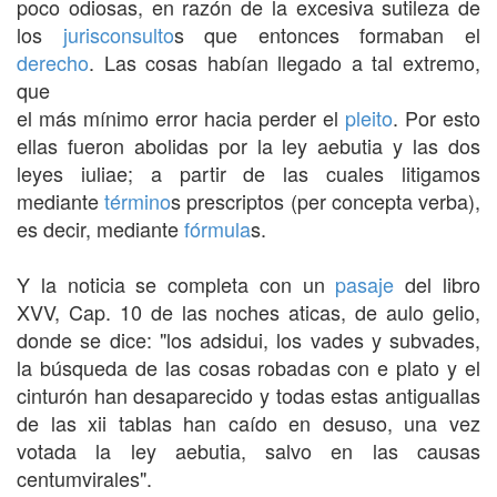
poco odiosas, en razón de la excesiva sutileza de
los
jurisconsulto
s que entonces formaban el
derecho
. Las cosas habían llegado a tal extremo,
que
el más mínimo error hacia perder el
pleito
. Por esto
ellas fueron abolidas por la ley aebutia y las dos
leyes iuliae; a partir de las cuales litigamos
mediante
término
s prescriptos (per concepta verba),
es decir, mediante
fórmula
s.
Y la noticia se completa con un
pasaje
del libro
XVV, Cap. 10 de las noches aticas, de aulo gelio,
donde se dice: "los adsidui, los vades y subvades,
la búsqueda de las cosas robadas con e plato y el
cinturón han desaparecido y todas estas antiguallas
de las xii tablas han caído en desuso, una vez
votada la ley aebutia, salvo en las causas
centumvirales".