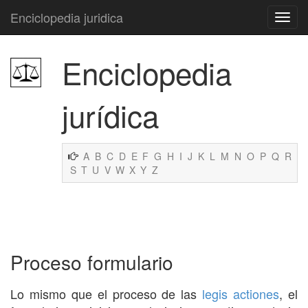
Enciclopedia juridica
Enciclopedia
jurídica
A
B
C
D
E
F
G
H
I
J
K
L
M
N
O
P
Q
R
S
T
U
V
W
X
Y
Z
Proceso formulario
Lo mismo que el proceso de las
legis actiones
, el