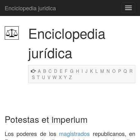
Enciclopedia juridica
Enciclopedia
jurídica
A
B
C
D
E
F
G
H
I
J
K
L
M
N
O
P
Q
R
S
T
U
V
W
X
Y
Z
Potestas et imperium
Los poderes de los
magistrados
republicanos, en