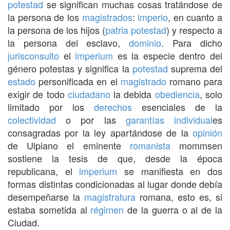
potestad
se significan muchas cosas tratándose de
la persona de los
magistrados
:
imperio
, en cuanto a
la persona de los hijos (
patria potestad
) y respecto a
la persona del esclavo,
dominio
. Para dicho
jurisconsulto
el
imperium
es la especie dentro del
género potestas y significa la
potestad
suprema del
estado
personificada en el
magistrado
romano para
exigir de todo
ciudadano
la debida
obediencia
, solo
limitado por los
derechos
esenciales de la
colectividad
o por las
garantías
individual
es
consagradas por la ley apartándose de la
opinión
de Ulpiano el eminente
romanista
mommsen
sostiene la tesis de que, desde la época
republicana, el
imperium
se manifiesta en dos
formas distintas condicionadas al lugar donde debía
desempeñarse la
magistratura
romana, esto es, si
estaba sometida al
régimen
de la guerra o al de la
Ciudad.