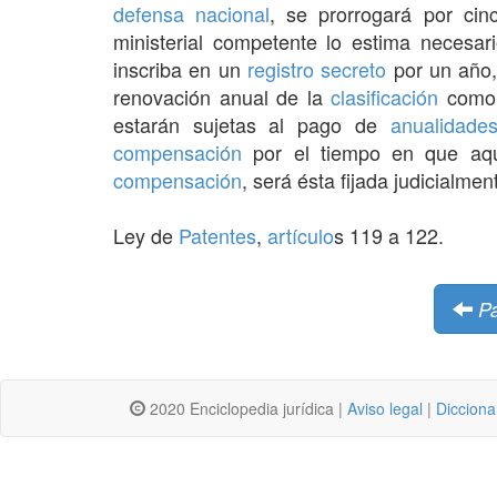
defensa nacional
, se prorrogará por ci
ministerial competente lo estima necesa
inscriba en un
registro
secreto
por un año,
renovación anual de la
clasificación
com
estarán sujetas al pago de
anualidade
compensación
por el tiempo en que aqu
compensación
, será ésta fijada judicialmen
Ley de
Patentes
,
artículo
s 119 a 122.
P
2020 Enciclopedia jurídica |
Aviso legal
|
Dicciona