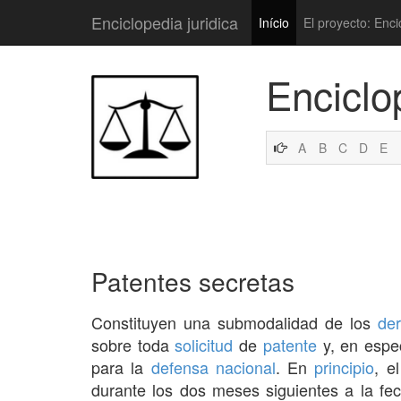
Enciclopedia juridica
Início
El proyecto: Enci
Enciclo
A
B
C
D
E
Patentes secretas
Constituyen una submodalidad de los
de
sobre toda
solicitud
de
patente
y, en espec
para la
defensa nacional
. En
principio
, e
durante los dos meses siguientes a la f