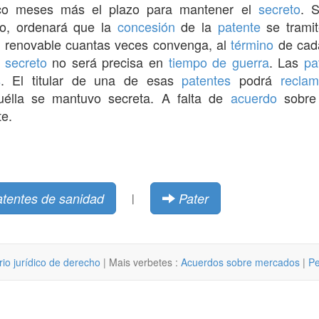
nco meses más el plazo para mantener el
secreto
. 
rio, ordenará que la
concesión
de la
patente
se trami
 renovable cuantas veces convenga, al
término
de ca
o
secreto
no será precisa en
tiempo de guerra
. Las
pa
s
. El titular de una de esas
patentes
podrá
reclam
élla se mantuvo secreta. A falta de
acuerdo
sobre 
te.
atentes de sanidad
Pater
|
rio jurídico de derecho
| Mais verbetes :
Acuerdos sobre mercados
|
Pe