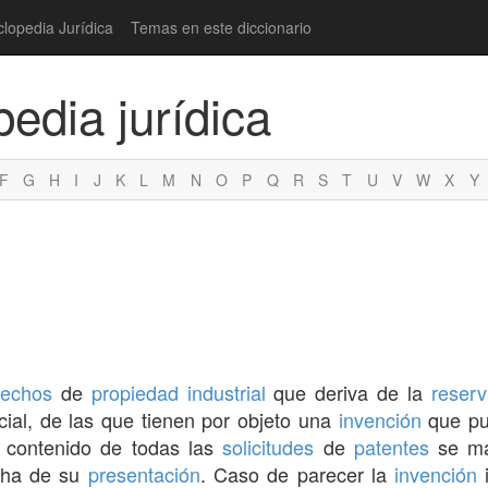
clopedia Jurídica
Temas en este diccionario
pedia jurídica
F
G
H
I
J
K
L
M
N
O
P
Q
R
S
T
U
V
W
X
Y
rechos
de
propiedad industrial
que deriva de la
reser
ial, de las que tienen por objeto una
invención
que pu
l contenido de todas las
solicitudes
de
patentes
se ma
echa de su
presentación
. Caso de parecer la
invención
i