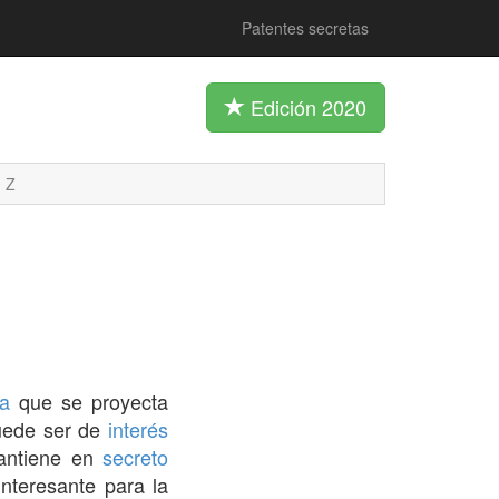
Patentes secretas
Edición 2020
Z
va
que se proyecta
ede ser de
interés
ntiene en
secreto
nteresante para la