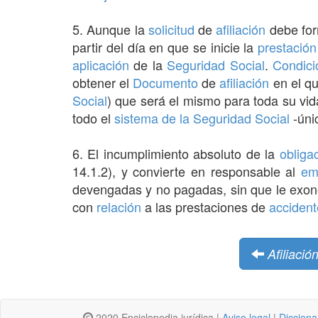
5. Aunque la
solicitud
de
afiliación
debe fo
partir del día en que se inicie la
prestación
aplicación
de la
Seguridad Social
.
Condici
obtener el
Documento
de
afiliación
en el q
Social
) que será el mismo para toda su vid
todo el
sistema de la Seguridad Social
-únic
6. El incumplimiento absoluto de la
obliga
14.1.2), y convierte en responsable al
em
devengadas y no pagadas, sin que le exon
con
relación
a las prestaciones de
accident
Afiliació
2020 Enciclopedia jurídica |
Aviso legal
|
Dicciona