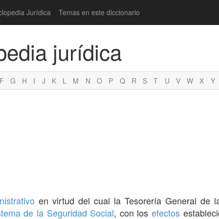
clopedia Jurídica
Temas en este diccionario
pedia jurídica
F
G
H
I
J
K
L
M
N
O
P
Q
R
S
T
U
V
W
X
Y
istrativo
en virtud del cual la Tesorería General de 
stema de la Seguridad Social
, con los
efectos
estableci