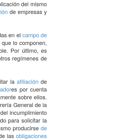
plicación del mismo
ción
de empresas y
das en el
campo de
s que lo componen,
ble. Por último, es
 otros regímenes de
itar la
afiliación
de
jador
es por cuenta
mente sobre ellos.
orería General de la
del incumplimiento
o para solicitar la
mismo producirse
de
de las
obligaciones