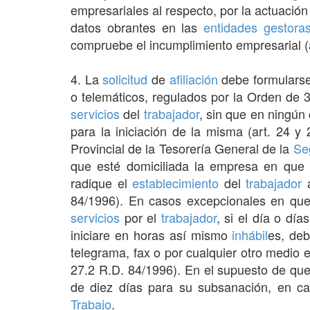
empresariales al respecto, por la actuación
datos obrantes en las
entidades gestora
compruebe el incumplimiento empresarial (a
4. La
solicitud
de
afiliación
debe formularse 
o telemáticos, regulados por la Orden de 3 
servicios
del
trabajador
, sin que en ningún 
para la iniciación de la misma (art. 24 y
Provincial de la Tesorería General de la
Se
que esté domiciliada la empresa en que
radique el
establecimiento
del
trabajador
a
84/1996). En casos excepcionales en que 
servicios
por el
trabajador
, si el día o dí
iniciare en horas así mismo
inhábil
es, deb
telegrama, fax o por cualquier otro medio e
27.2 R.D. 84/1996). En el supuesto de qu
de diez días para su subsanación, en ca
Trabajo
.