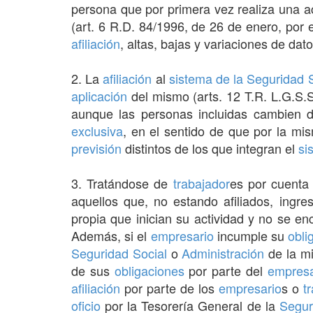
persona que por primera vez realiza una ac
(art. 6 R.D. 84/1996, de 26 de enero, por
afiliación
, altas, bajas y variaciones de dat
2. La
afiliación
al
sistema de la Seguridad 
aplicación
del mismo (arts. 12 T.R. L.G.S.
aunque las personas incluidas cambien 
exclusiva
, en el sentido de que por la m
previsión
distintos de los que integran el
si
3. Tratándose de
trabajador
es por cuenta
aquellos que, no estando afiliados, ingr
propia que inician su actividad y no se en
Además, si el
empresario
incumple su
obli
Seguridad Social
o
Administración
de la mi
de sus
obligaciones
por parte del
empresa
afiliación
por parte de los
empresario
s o
t
oficio
por la Tesorería General de la
Segur