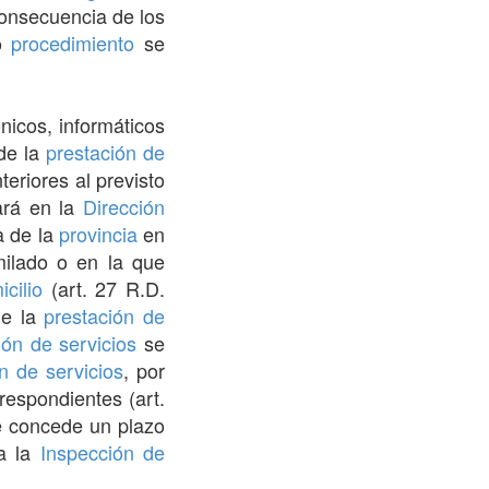
onsecuencia de los
ro
procedimiento
se
nicos, informáticos
 de la
prestación de
eriores al previsto
ará en la
Dirección
 de la
provincia
en
ilado o en la que
icilio
(art. 27 R.D.
de la
prestación de
ión de servicios
se
n de servicios
, por
respondientes (art.
e concede un plazo
 a la
Inspección de