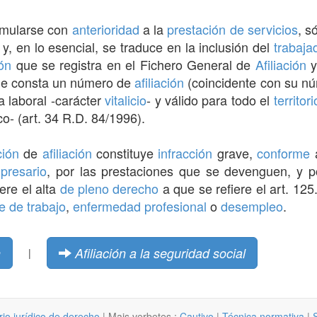
rmularse con
anterioridad
a la
prestación de servicios
, s
y, en lo esencial, se traduce en la inclusión del
trabaja
ón
que se registra en el Fichero General de
Afiliación
y
ue consta un número de
afiliación
(coincidente con su n
a laboral -carácter
vitalicio
- y válido para todo el
territori
o- (art. 34 R.D. 84/1996).
ción
de
afiliación
constituye
infracción
grave,
conforme
a
presario
, por las prestaciones que se devenguen, y po
ere el alta
de pleno derecho
a que se refiere el art. 125
e de trabajo
,
enfermedad profesional
o
desempleo
.
n
Afiliación a la seguridad social
|
rio jurídico de derecho
| Mais verbetes :
Cautivo
|
Técnica normativa
|