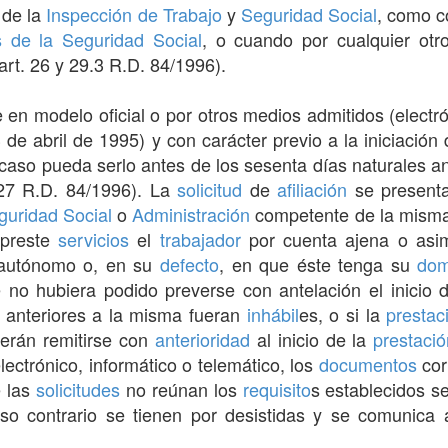
 de la
Inspección de Trabajo
y
Seguridad Social
, como c
s de la Seguridad Social
, o cuando por cualquier ot
rt. 26 y 29.3 R.D. 84/1996).
en modelo oficial o por otros medios admitidos (electró
de abril de 1995) y con carácter previo a la iniciación
caso pueda serlo antes de los sesenta días naturales ant
 27 R.D. 84/1996). La
solicitud
de
afiliación
se present
guridad Social
o
Administración
competente de la misma
 preste
servicios
el
trabajador
por cuenta ajena o asim
utónomo o, en su
defecto
, en que éste tenga su
dom
no hubiera podido preverse con antelación el inicio 
as anteriores a la misma fueran
inhábil
es, o si la
prestac
erán remitirse con
anterioridad
al inicio de la
prestació
lectrónico, informático o telemático, los
documentos
cor
e las
solicitudes
no reúnan los
requisito
s establecidos s
so contrario se tienen por desistidas y se comunica