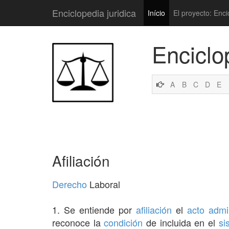
Enciclopedia juridica
Início
El proyecto: Enci
Enciclo
A
B
C
D
E
Afiliación
Derecho
Laboral
1. Se entiende por
afiliación
el
acto admin
reconoce la
condición
de incluida en el
si