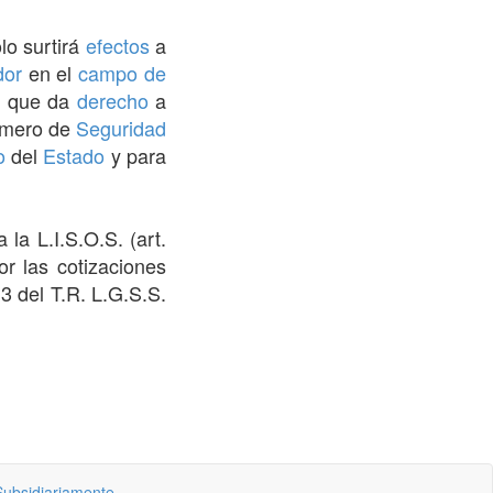
ólo surtirá
efectos
a
dor
en el
campo de
 que da
derecho
a
úmero de
Seguridad
o
del
Estado
y para
 la L.I.S.O.S. (art.
r las cotizaciones
.3 del T.R. L.G.S.S.
Subsidiariamente