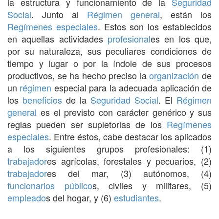
la estructura y funcionamiento de la
Seguridad
Social
. Junto al
Régimen general
, están los
Regímenes especiales
. Estos son los establecidos
en aquellas actividades
profesional
es en los que,
por su naturaleza, sus peculiares condiciones de
tiempo y lugar o por la índole de sus procesos
productivos, se ha hecho preciso la
organización
de
un
régimen
especial para la adecuada aplicación de
los
beneficios
de la
Seguridad Social
. El
Régimen
general
es el previsto con carácter genérico y sus
reglas pueden ser supletorias de los
Regímenes
especiales
. Entre éstos, cabe destacar los aplicados
a los siguientes grupos profesionales: (1)
trabajador
es agrícolas, forestales y pecuarios, (2)
trabajador
es del mar, (3) autónomos, (4)
funcionarios
público
s, civiles y militares, (5)
empleado
s del hogar, y (6)
estudiantes
.