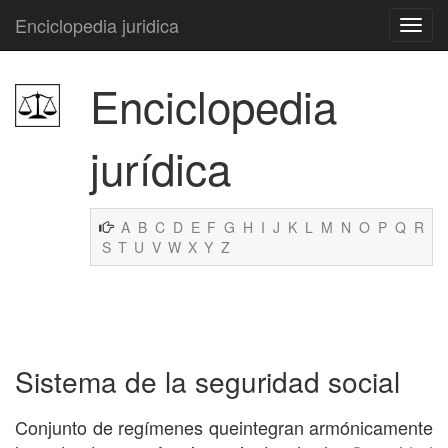
Enciclopedia juridica
Enciclopedia
jurídica
A
B
C
D
E
F
G
H
I
J
K
L
M
N
O
P
Q
R
S
T
U
V
W
X
Y
Z
Sistema de la seguridad social
Conjunto de regímenes queintegran armónicamente