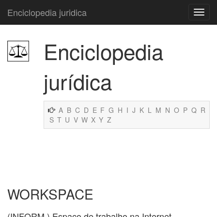
Enciclopedia juridica
Enciclopedia
jurídica
A
B
C
D
E
F
G
H
I
J
K
L
M
N
O
P
Q
R
S
T
U
V
W
X
Y
Z
WORKSPACE
(INFORM.) Espaço de trabalho na Internet.