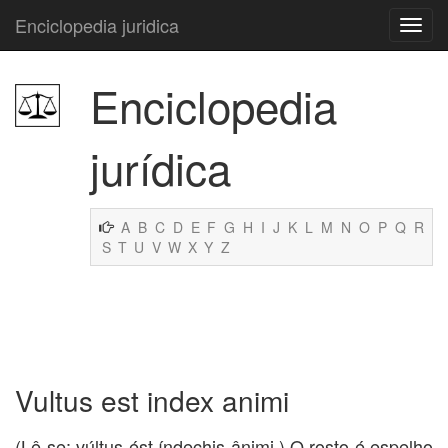
Enciclopedia juridica
Enciclopedia
jurídica
A
B
C
D
E
F
G
H
I
J
K
L
M
N
O
P
Q
R
S
T
U
V
W
X
Y
Z
Vultus est index animi
(Lê-se: vúltus ést índechis ânimi.) O rosto é espelho