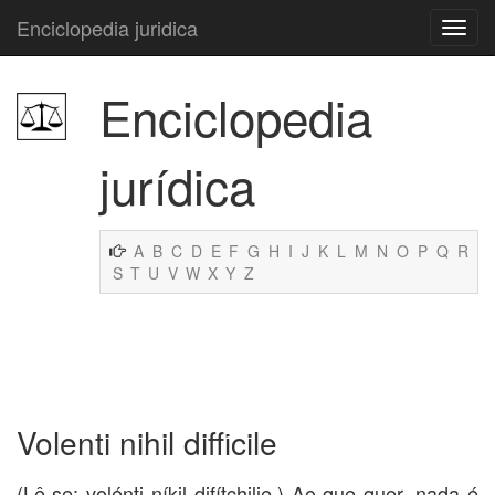
Enciclopedia juridica
Enciclopedia
jurídica
A
B
C
D
E
F
G
H
I
J
K
L
M
N
O
P
Q
R
S
T
U
V
W
X
Y
Z
Volenti nihil difficile
(Lê-se: volénti níkil difítchilie.) Ao que quer, nada é