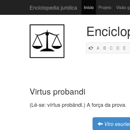
Enciclopedia juridica
Início
Projeto
Visão g
Enciclo
A
B
C
D
E
Virtus probandi
(Lê-se: vírtus probândi.) A força da prova.
Viro esurie