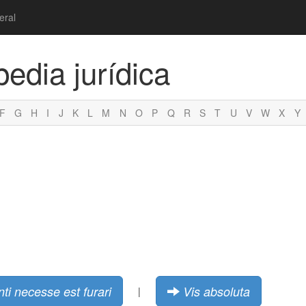
eral
pedia jurídica
F
G
H
I
J
K
L
M
N
O
P
Q
R
S
T
U
V
W
X
Y
nti necesse est furari
Vis absoluta
|