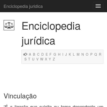
Enciclopedia juridica
Enciclopedia
jurídica
A
B
C
D
E
F
G
H
I
J
K
L
M
N
O
P
Q
R
S
T
U
V
W
X
Y
Z
Vinculação
“É a ligação que sujeite ou torne dependente um