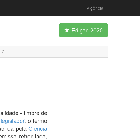
Vigência
Ediçao 2020
Z
alidade - timbre de
o
legislador
, o termo
uerida pela
Ciência
missa retrocitada,