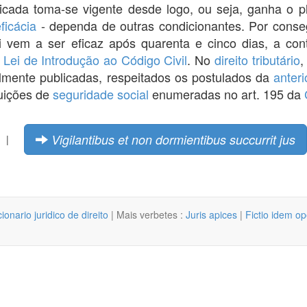
icada toma-se vigente desde logo, ou seja, ganha o pl
ficácia
- dependa de outras condicionantes. Por conse
ei vem a ser eficaz após quarenta e cinco dias, a con
a
Lei de Introdução ao Código Civil
. No
direito tributário
,
lmente publicadas, respeitados os postulados da
anteri
buições de
seguridade social
enumeradas no art. 195 da
Vigilantibus et non dormientibus succurrit jus
|
cionario juridico de direito
| Mais verbetes :
Juris apices
|
Fictio idem op