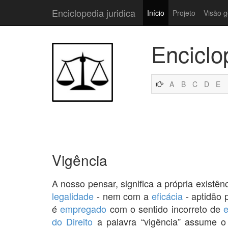
Enciclopedia juridica
Início
Projeto
Visão g
Enciclo
A
B
C
D
E
Vigência
A nosso pensar, significa a própria existên
legalidade
- nem com a
eficácia
- aptidão 
é
empregado
com o sentido incorreto de
e
do Direito
a palavra “vigência” assume o