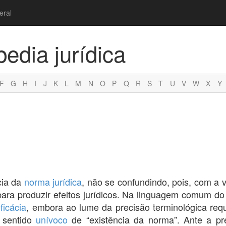
eral
pedia jurídica
F
G
H
I
J
K
L
M
N
O
P
Q
R
S
T
U
V
W
X
Y
cia da
norma jurídica
, não se confundindo, pois, com a v
para produzir efeitos jurídicos. Na linguagem comum d
ficácia
, embora ao lume da precisão terminológica req
 sentido
unívoco
de “existência da norma”. Ante a pre