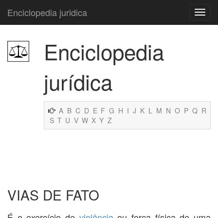
Enciclopedia juridica
Enciclopedia
jurídica
A
B
C
D
E
F
G
H
I
J
K
L
M
N
O
P
Q
R
S
T
U
V
W
X
Y
Z
VIAS DE FATO
É o exercício de
violência
ou força física de uma