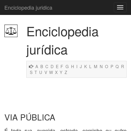
Enciclopedia juridica
Enciclopedia
jurídica
A
B
C
D
E
F
G
H
I
J
K
L
M
N
O
P
Q
R
S
T
U
V
W
X
Y
Z
VIA PÚBLICA
É toda rua, avenida, estrada, caminho ou outro