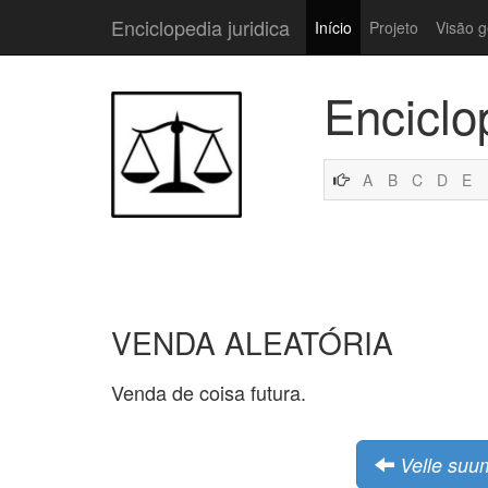
Enciclopedia juridica
Início
Projeto
Visão g
Enciclo
A
B
C
D
E
VENDA ALEATÓRIA
Venda de coisa futura.
Velle suu