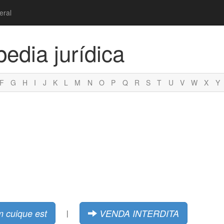
eral
pedia jurídica
F
G
H
I
J
K
L
M
N
O
P
Q
R
S
T
U
V
W
X
Y
m cuique est
VENDA INTERDITA
|