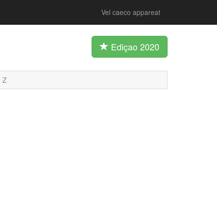
Vel caeco appareat
Ediçao 2020
Z