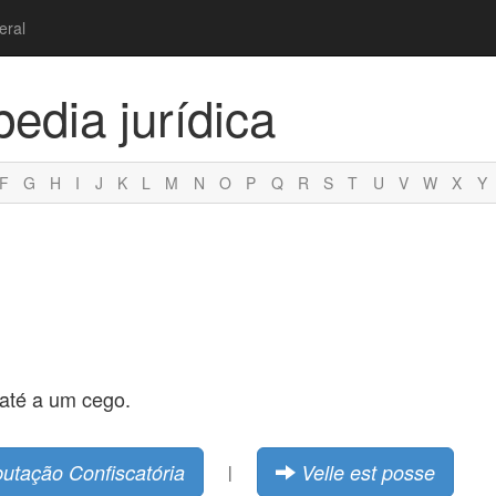
eral
pedia jurídica
F
G
H
I
J
K
L
M
N
O
P
Q
R
S
T
U
V
W
X
Y
 até a um cego.
butação Confiscatória
Velle est posse
|