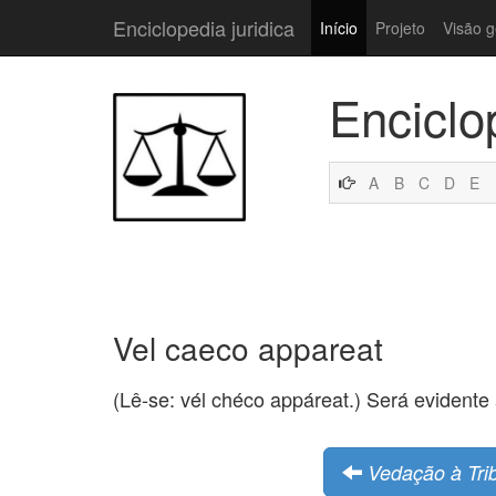
Enciclopedia juridica
Início
Projeto
Visão g
Enciclo
A
B
C
D
E
Vel caeco appareat
(Lê-se: vél chéco appáreat.) Será evidente
Vedação à Tri