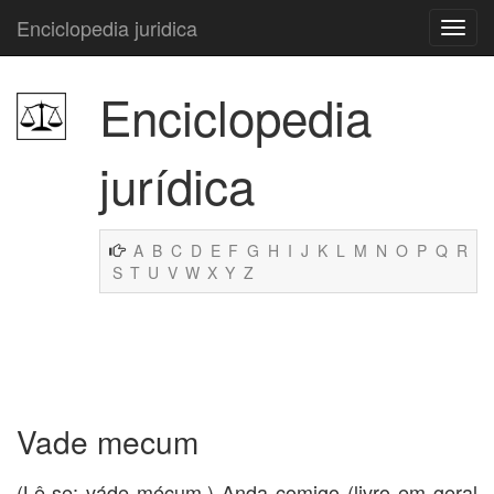
Enciclopedia juridica
Enciclopedia
jurídica
A
B
C
D
E
F
G
H
I
J
K
L
M
N
O
P
Q
R
S
T
U
V
W
X
Y
Z
Vade mecum
(Lê-se: váde mécum.) Anda comigo (livro em geral