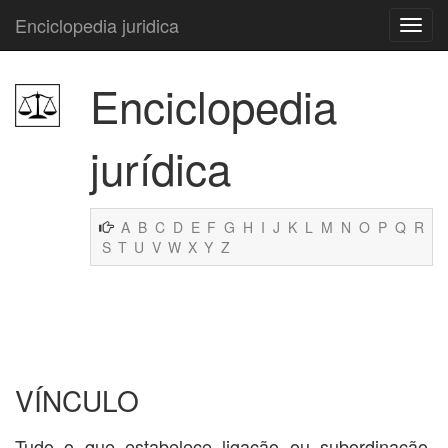
Enciclopedia juridica
Enciclopedia
jurídica
A
B
C
D
E
F
G
H
I
J
K
L
M
N
O
P
Q
R
S
T
U
V
W
X
Y
Z
VÍNCULO
Tudo o que estabelece ligação ou subordinação.