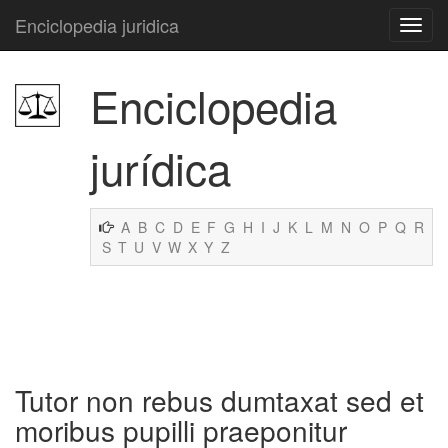
Enciclopedia juridica
Enciclopedia
jurídica
A
B
C
D
E
F
G
H
I
J
K
L
M
N
O
P
Q
R
S
T
U
V
W
X
Y
Z
Tutor non rebus dumtaxat sed et
moribus pupilli praeponitur