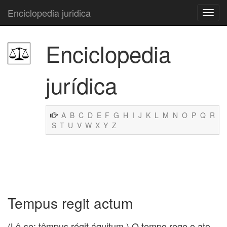
Enciclopedia juridica
Enciclopedia
jurídica
A
B
C
D
E
F
G
H
I
J
K
L
M
N
O
P
Q
R
S
T
U
V
W
X
Y
Z
Tempus regit actum
(Lê-se: têmpus régit áquitum.) O tempo rege o ato.