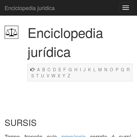
Enciclopedia juridica
Enciclopedia
jurídica
A
B
C
D
E
F
G
H
I
J
K
L
M
N
O
P
Q
R
S
T
U
V
W
X
Y
Z
SURSIS
Termo francês cuja
pronúncia
correta é sursí.