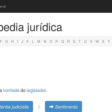
eral
pedia jurídica
F
G
H
I
J
K
L
M
N
O
P
Q
R
S
T
U
V
W
X
Y
 a
vontade
do
legislador
.
entia judicialis
Sentimento
|