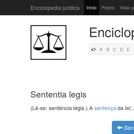
Enciclopedia juridica
Início
Projeto
Visão g
Enciclo
A
B
C
D
E
Sententia legis
(Lê-se: sentência légis.) A
sentença
da lei;
Sent