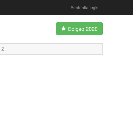
Sententia legis
Ediçao 2020
Z