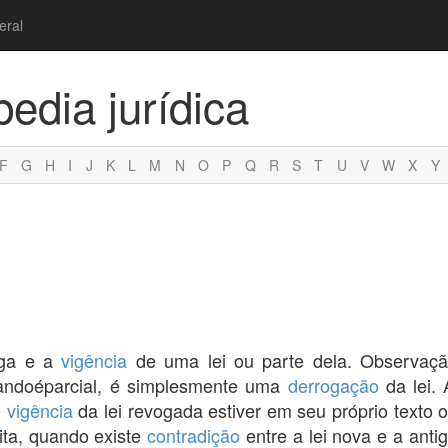
eral
pedia jurídica
F
G
H
I
J
K
L
M
N
O
P
Q
R
S
T
U
V
W
X
Y
ga e a
vigência
de uma lei ou parte dela. Observaçã
uandoéparcial, é simplesmente uma
derrogação
da lei.
e
vigência
da lei revogada estiver em seu próprio texto 
cita, quando existe
contradição
entre a lei nova e a antig