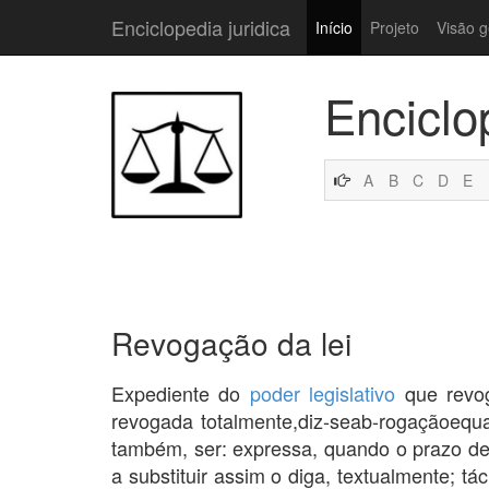
Enciclopedia juridica
Início
Projeto
Visão g
Enciclo
A
B
C
D
E
Revogação da lei
Expediente do
poder legislativo
que revo
revogada totalmente,diz-seab-rogaçãoeq
também, ser: expressa, quando o prazo d
a substituir assim o diga, textualmente; tá