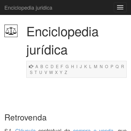
Enciclopedia juridica
Enciclopedia
jurídica
A
B
C
D
E
F
G
H
I
J
K
L
M
N
O
P
Q
R
S
T
U
V
W
X
Y
Z
Retrovenda
S.f.
Cláusula
contratual de
compra e venda
, que