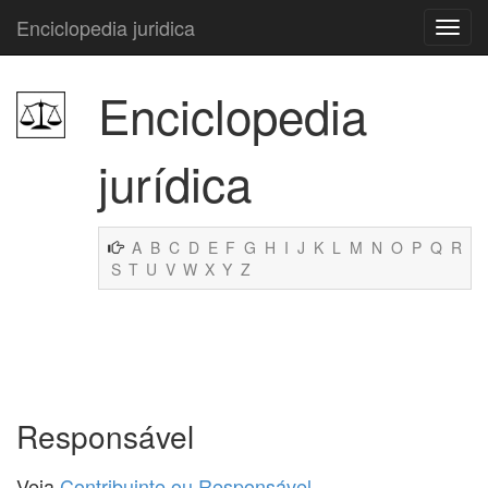
Enciclopedia juridica
Enciclopedia
jurídica
A
B
C
D
E
F
G
H
I
J
K
L
M
N
O
P
Q
R
S
T
U
V
W
X
Y
Z
Responsável
Veja
Contribuinte ou Responsável
.