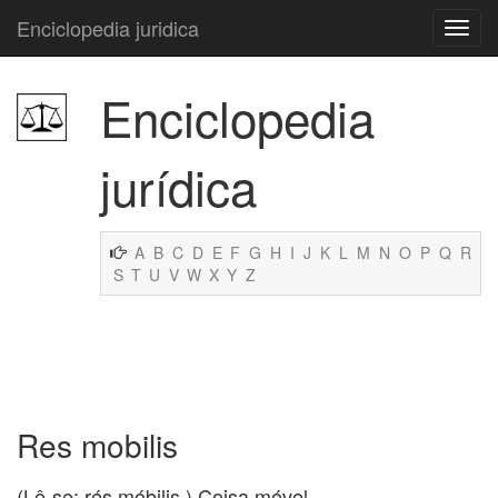
Enciclopedia juridica
Enciclopedia
jurídica
A
B
C
D
E
F
G
H
I
J
K
L
M
N
O
P
Q
R
S
T
U
V
W
X
Y
Z
Res mobilis
(Lê-se: rés móbilis.) Coisa móvel.