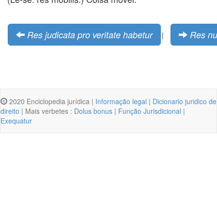
Res judicata pro veritate habetur
Res nul
|
2020 Enciclopedia jurídica |
Informação legal
|
Dicionario juridico de
direito
| Mais verbetes :
Dolus bonus
|
Função Jurisdicional
|
Exequatur